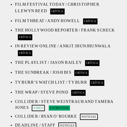
FILM FESTIVAL TODAY / CHRISTOPHER
LLEWYN REED
CRÍTICA
FILM THREAT / ANDY HOWELL
CRÍTICA
THE HOLLYWOOD REPORTER / FRANK SCHECK
CRÍTICA
IN REVIEW ONLINE / ANKIT JHUNJHUNWALA
CRÍTICA
THE PLAYLIST / JASON BAILEY
CRÍTICA
THE SUNBREAK / JOSH BIS
CRÍTICA
TY BURR’S WATCH LIST / TY BURR
CRÍTICA
THE WRAP / STEVE POND
CRÍTICA
COLLIDER / STEVE WEINTRAUB AND TAMERA
JONES
VIDEO
ENTREVISTA
COLLIDER / RYAN O’ROURKE
NOTICIAS
DEADLINE / STAFF
NOTICIAS