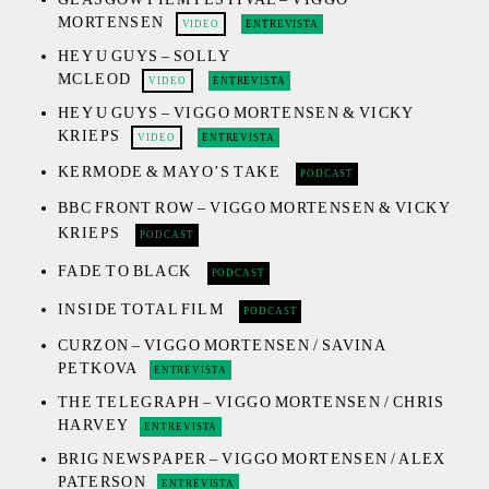
MORTENSEN
VIDEO
ENTREVISTA
HEY U GUYS – SOLLY
MCLEOD
VIDEO
ENTREVISTA
HEY U GUYS – VIGGO MORTENSEN & VICKY
KRIEPS
VIDEO
ENTREVISTA
KERMODE & MAYO’S TAKE
PODCAST
BBC FRONT ROW – VIGGO MORTENSEN & VICKY
KRIEPS
PODCAST
FADE TO BLACK
PODCAST
INSIDE TOTAL FILM
PODCAST
CURZON – VIGGO MORTENSEN / SAVINA
PETKOVA
ENTREVISTA
THE TELEGRAPH – VIGGO MORTENSEN / CHRIS
HARVEY
ENTREVISTA
BRIG NEWSPAPER – VIGGO MORTENSEN / ALEX
PATERSON
ENTREVISTA