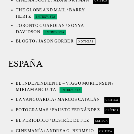
CINEMA SCOPE / ADAM NAYMAN
CRÍTICA
THE GLOBE AND MAIL / BARRY
HERTZ
ENTREVISTA
TORONTO GUARDIAN / SONYA
DAVIDSON
ENTREVISTA
BLOGTO / JASON GORBER
NOTICIAS
ESPAÑA
EL INDEPENDIENTE – VIGGO MORTENSEN /
MIRIAM ANGUITA
ENTREVISTA
LA VANGUARDIA / MARCOS CATALÁN
CRÍTICA
FOTOGRAMAS / FAUSTO FERNÁNDEZ
CRÍTICA
EL PERIÓDICO / DESIRÉE DE FEZ
CRÍTICA
CINEMANÍA / ANDREA G. BERMEJO
CRÍTICA