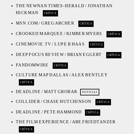
THE NEWNAN TIMES-HERALD / JONATHAN
HICKMAN
CRÍTICA
MSN.COM / GREG ARCHER
CRÍTICA
CROOKED MARQUEE / KIMBER MYERS
CRÍTICA
CINEMOVIE.TV / LUPE R HAAS
CRÍTICA
DEEP FOCUS REVIEW / BRIAN EGGERT
CRÍTICA
FANDOMWIRE
CRÍTICA
CULTURE MAP DALLAS / ALEX BENTLEY
CRÍTICA
DEADLINE / MATT GROBAR
NOTICIAS
COLLIDER / CHASE HUTCHINSON
CRÍTICA
DEADLINE / PETE HAMMOND
CRÍTICA
THE FILM EXPERIENCE / ABE FRIEDTANZER
CRÍTICA