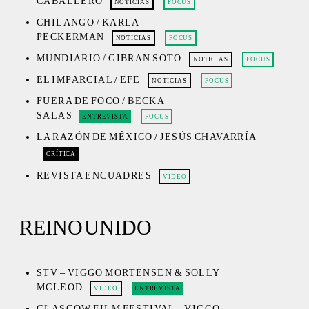
CABALLERO
NOTICIAS
FOCUS
CHILANGO / KARLA
PECKERMAN
NOTICIAS
FOCUS
MUNDIARIO / GIBRAN SOTO
NOTICIAS
FOCUS
EL IMPARCIAL / EFE
NOTICIAS
FOCUS
FUERA DE FOCO / BECKA
SALAS
ENTREVISTA
FOCUS
LA RAZÓN DE MÉXICO / JESÚS CHAVARRÍA
CRÍTICA
REVISTA ENCUADRES
VIDEO
REINO UNIDO
STV – VIGGO MORTENSEN & SOLLY
MCLEOD
VIDEO
ENTREVISTA
GLASGOW FILM FESTIVAL – VIGGO