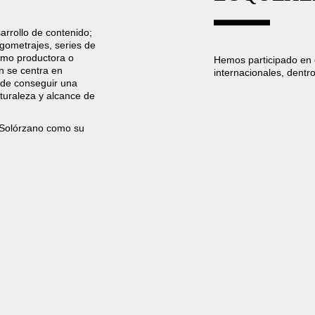
rrollo de contenido;
gometrajes, series de
omo productora o
Hemos participado en 
n se centra en
internacionales, dentr
o de conseguir una
aturaleza y alcance de
 Solórzano como su