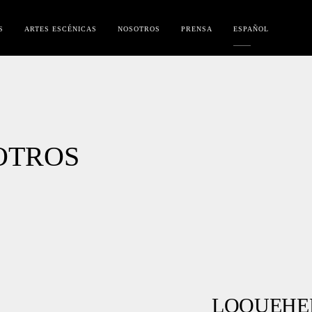
S
ARTES ESCÉNICAS
NOSOTROS
PRENSA
ESPAÑOL
OTROS
LO QUE H